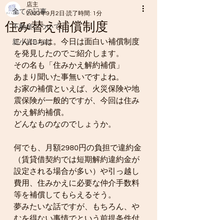
店主
全ての記事
2023年9月2日
読了時間: 1分
住み替え補償制度
不動産について
こんにちは。今日は面白い補償制度
新小岩BASE
を発見したのでご紹介します。
その名も「住みかえ解約補償」
あまり聞いた事無いですよね。
お家の補償といえば、火災保険や地
震保険が一般的ですが、今回は住み
かえ解約補償。
どんなものなのでしょうか。
何でも、月額2980円の負担で違約金
（賃貸借契約では短期解約違約金が
設定される場合が多い）や引っ越し
費用、住みかえに必要な仲介手数料
等を補償してもらえるそう。
夢みたいな話ですが、もちろん、や
むを得ない事情でという前提条件付